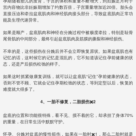
孕期随着胎儿的发育，子宫的体积和重量不断增大，到妊娠足月时子
宫内容物比非妊娠期增加了约数百倍，子宫重量增加近20倍。胎头会
直接压迫和牵拉盆底肌肉和神经肌肉接头部分，导致盆底肌肉正常功
能及生理代谢异常。
如果是顺产，盆底肌肉和神经在分娩过程中被极度牵拉，特别是耻骨
尾骨肌的中间部分，最终引起盆底肌肉及筋膜的撕裂和神经损伤。
不幸的是，这些损伤在分娩后并不会立即恢复原状。如果盆底肌也有
记忆的话，这时候它的记忆是混乱的，它不知道该记住孕前健康的状
态，还是产后损伤松弛的样子。
如果这时抓紧做康复训练，就可以让盆底肌“记住”孕前健康的状态，
否则不管不顾、它就会记住孕期松弛的状态，等到定型以后，恢复的
难度就大得多了。
4、一胎不修复，二胎损伤✖️2
盆底的位置和功能很特殊，看不见、摸不着的它，却承担了身体70%
的重量，在日常生活中默默守护。
怀孕、分娩对盆底的慢性损伤，如果在一胎时✖️1，那么二胎时就是