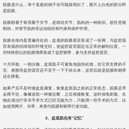
筋膜是什么，举个直观的例子你可能就明白了，图片上白色的部分即
是筋膜。
筋膜附着于骨而聚于关节，是联结关节、肌肉的一种组织。筋性坚韧
刚劲，对骨节肌肉等运动组织有约束和保护作用。
筋膜在体内是普遍存在的，盆底的筋膜甚至形成了一张网，与盆腔器
官表面的结缔组织纤维交织，使盆腔器官固定在正常的解剖位置。一
些特殊部位的筋膜增厚形成了盆腔韧带，参与支持盆腔器官。
十月怀胎、一朝分娩，盆底肌不可避免地损伤松弛，但它所支撑的子
宫、膀胱等盆腔器官还不至于一下子掉出来，这背后就是筋膜和韧带
还在撑着。
如果产后不及时做盆底康复，恢复盆底肌之前的正常状态，筋膜迟早
会撑不住，像橡皮筋一样被拉断，之后很难恢复。这时候电刺激、生
物反馈治疗等非手术方式已经无能为力，只能用一些手术的方式，比
如使用网片、吊带，来替代筋膜和韧带行使功能。
3、盆底肌也有“记忆”