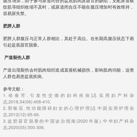
腹压增加，由于参与尿道闭合的盆底肌肉及器官的缺陷，支配尿道横
纹肌等组织收缩不及时，或尿道闭合压不能在腹压增加时有效维持，
容易尿失禁。
肥胖人群
肥胖人群腹压与正常人群相比，其处于高位。在长期高腹压状态下易
引起盆底器官脱垂。
产道裂伤人群
产道出现裂伤会对肌肉组织造成直接机械损伤，影响肌肉功能，这类
人群也易患盆底疾病。
参考文献：
1.哈春芳.引发性交痛的妇科疾病[J].实用妇产科杂
志,2018,34(06):408-410.
2.郭银花.性功能障碍妇女的心理护理[J].中国实用护理杂
志,2012(12):65-66.
3.盆腔器官脱垂的中国诊治指南(2020年版).中华妇产科杂
志,2020(05):300-306.