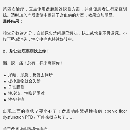
第四次治疗，医生使用盆腔脏器脱垂方案，并督促患者进行家庭训
练。适时加入产后康复中促进子宫血供的方案，效果愈加明显。
最终结果：
筛查分数达91分，自述尿失禁问题已解决，快走或快跑不再漏尿。小
腹下坠感消失，性交疼痛也持续好转中。
2、别让盆底疾病找上你！
漏、脱、痛！总有一样来麻烦你！
▲ 尿频、尿急，反复去厕所
▲ 提拎重物就会失禁
▲ 子宫脱垂
▲ 性冷淡、性唤起困难
▲ 性交疼痛
出现上面的症状？要小心了！盆底功能障碍性疾病（pelvic floor
dysfunction PFD）可能来找麻烦了……
关于盆底功能障碍性疾病