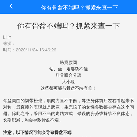
你有骨盆不端吗？抓紧来查一下
你有骨盆不端吗？抓紧来查一下
LHY
来源：
时间：2020/11/24 16:46:26
胯宽腰圆
站、坐、走姿势不佳
耻骨联合分离
大小脸
这些都可能与骨盆不端有关！
骨盆周围的韧带松弛，肌肉力量不平衡，导致身体前后左右看起来不
对称，最直接的表现就是胯宽，生完孩子的女性多数都会存在这个问
题。除此之外，采用不当的走路方式、错误的姿势或持续不良体态，
长期积累，均会导致骨盆不端。
注意，以下情况可能会导致骨盆不端