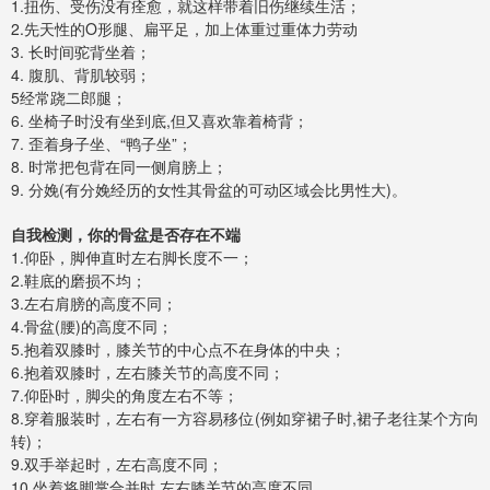
1.扭伤、受伤没有痊愈，就这样带着旧伤继续生活；
2.先天性的O形腿、扁平足，加上体重过重体力劳动
3. 长时间驼背坐着；
4. 腹肌、背肌较弱；
5经常跷二郎腿；
6. 坐椅子时没有坐到底,但又喜欢靠着椅背；
7. 歪着身子坐、“鸭子坐”；
8. 时常把包背在同一侧肩膀上；
9. 分娩(有分娩经历的女性其骨盆的可动区域会比男性大)。
自我检测，你的骨盆是否存在不端
1.仰卧，脚伸直时左右脚长度不一；
2.鞋底的磨损不均；
3.左右肩膀的高度不同；
4.骨盆(腰)的高度不同；
5.抱着双膝时，膝关节的中心点不在身体的中央；
6.抱着双膝时，左右膝关节的高度不同；
7.仰卧时，脚尖的角度左右不等；
8.穿着服装时，左右有一方容易移位(例如穿裙子时,裙子老往某个方向
转)；
9.双手举起时，左右高度不同；
10.坐着将脚掌合并时,左右膝关节的高度不同。