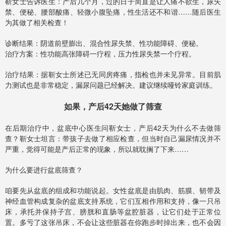
靳女士告诉医生：产后几个月，过的日子简直是让人痛不欲生，尿失
禁、便秘、腰部酸痛、轻微小腹坠痛，性生活还不和谐……随后医生
为其做了相关检查！
诊断结果：阴道前壁膨出、混合性尿失禁、性功能障碍、便秘。
治疗方案：性功能高张障碍一疗程，压力性尿失禁一个疗程。
治疗结果：据靳女士所述已无同房疼痛，指检也并未见异常。目前肌
力测试也是非常稳定，漏尿问题已经解决。建议继续哑铃家庭训练。
如果，产后42天她做了筛查
在后期治疗中，盆底中心医生问靳女士，产后42天为什么不去做筛
查？靳女士坦言：带孩子去做了相应检查，但当时自己漏尿情况并不
严重，觉得可能是产后正常的现象，所以就耽搁了下来……
为什么要进行盆底筛查？
咱要先从盆底的组成和功能说起。女性盆底是由肌肉、筋膜、韧带及
神经血管构成复杂的盆底支持系统，它们互相作用和支持，像一只吊
床，承托并保持子宫、膀胱和直肠等盆腔脏器，让它们处于正常位
置。多亏了这张吊床，不会让这些脏器在你跑步时掉出来，也不会因