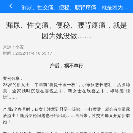
漏尿、性交痛、便秘、腰背疼痛，就是因为她没做……
漏尿、性交痛、便秘、腰背疼痛，就是
因为她没做……
来源：小麦
时间：2022/11/4 16:55:17
产后，祸不单行
案例分享：
28岁的靳女士，半年前“喜提千金一枚”，小家伙愈长愈壮，活泼聪
慧，全家顿时沉浸在喜悦之中。靳女士在欣喜之中，却略感“隐
忧”……
产后2个多月时，靳女士注意到只要一咳嗽、一打喷嚏，就会有少量尿
液溢出！随后便秘问题也开始出现……再后来，性交疼痛又开始折磨
她！