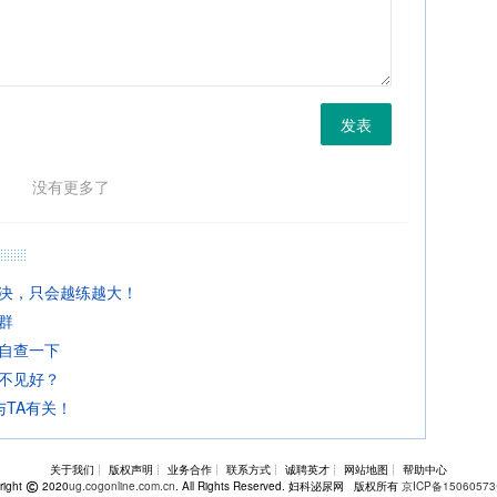
发表
没有更多了
决，只会越练越大！
群
自查一下
不见好？
与TA有关！
关于我们┊ 版权声明┊ 业务合作┊ 联系方式┊ 诚聘英才┊ 网站地图┊ 帮助中心
right
2020
ug.cogonline.com.cn
. All Rights Reserved. 妇科泌尿网 版权所有
京ICP备15060573