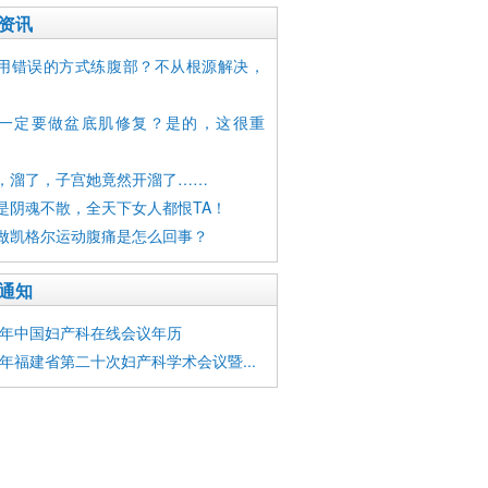
资讯
用错误的方式练腹部？不从根源解决，
一定要做盆底肌修复？是的，这很重
，溜了，子宫她竟然开溜了……
是阴魂不散，全天下女人都恨TA！
做凯格尔运动腹痛是怎么回事？
通知
16年中国妇产科在线会议年历
15年福建省第二十次妇产科学术会议暨...