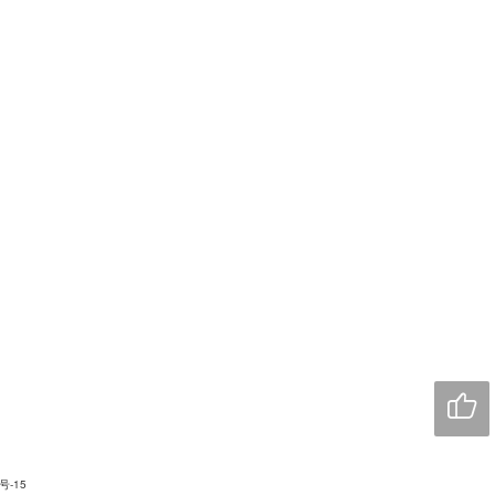

号-15