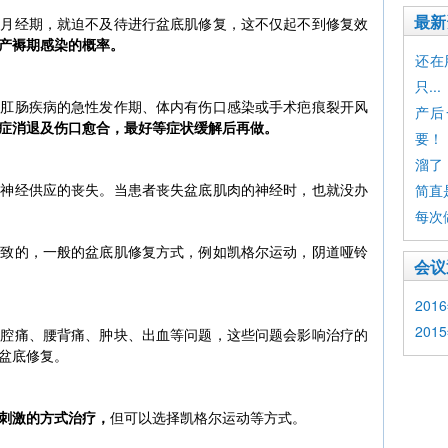
最新
于月经期，就迫不及待进行盆底肌修复，这不仅起不到修复效
产褥期感染的概率。
还在
只...
、肛肠疾病的急性发作期、体内有伤口感染或手术疤痕裂开风
产后
症消退及伤口愈合，最好等症状缓解后再做。
要！
溜了
肉神经供应的丧失。当患者丧失盆底肌肉的神经时，也就没办
简直
每次
导致的，一般的盆底肌修复方式，例如凯格尔运动，阴道哑铃
会议
20
20
盆腔痛、腰背痛、肿块、出血等问题，这些问题会影响治疗的
盆底修复。
刺激的方式治疗，
但可以选择凯格尔运动等方式。