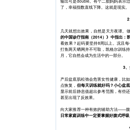
输出可是double。有个二胎妈妈表
了，幸福指数直线下降。这就是现实。
几天就想出效果，自然是天方夜谭。做
的中国诊疗指南（2014）》中指出
看效果？起码要坚持8周以上。况且
打鱼两天晒网并不可取，凯格尔训练
月，它自然会成为生活中的一部分。
3
产后盆底肌松弛会危害女性健康，比
点恢复，
但每天训练就好吗？小心盆
显示前后静息值超出参考范围，有些
甚至出现了反效果。
向大家推荐一种有效的辅助方法——
日常家庭训练中一定要掌握好腹式呼吸