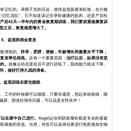
是有记忆的。孕期子宫的压迫，使得盆底肌逐渐松弛，在分娩
“记忆混乱”，它不知道该记住孕前健康的肌肉，还是产后松
产后42天—半年内的黄金恢复期训练，我们要抓紧做康复训
定型之后，恢复难度增大了。
5、盆底疾病会复发
慢慢增加的。
怀孕，肥胖，便秘，年龄增长和激素水平下降，
，复发率也很高。
还有一个重要原因：
治疗以后，如果没有坚
退的。
就像运动员退役后不进行训练了，肌肉能力就会下降。
间，做好打持久战的准备。
6、盆底训练在家也能练
务、工作的时候都可以锻炼，只要你愿意，想起来就能做，随
漏尿、阴道松弛等问题，可以说是女性良伴！
可以在家中自己进行。
Kegel运动和阴道哑铃都是专业的家庭
底肌锻炼的首选。当然，你也可以选择在家进行电刺激加生物