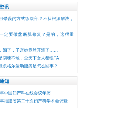
资讯
用错误的方式练腹部？不从根源解决，
一定要做盆底肌修复？是的，这很重
，溜了，子宫她竟然开溜了……
是阴魂不散，全天下女人都恨TA！
做凯格尔运动腹痛是怎么回事？
通知
16年中国妇产科在线会议年历
15年福建省第二十次妇产科学术会议暨...