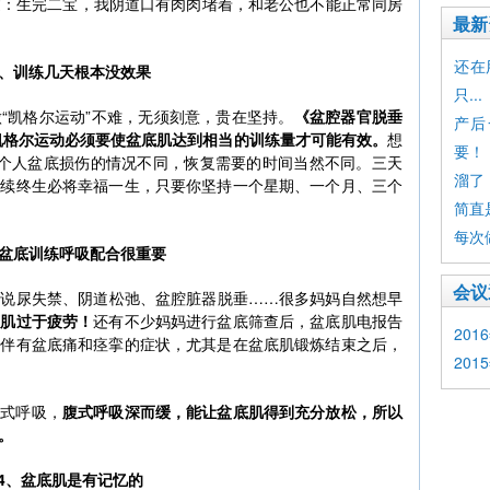
示过：生完二宝，我阴道口有肉肉堵着，和老公也不能正常同房
最新
还在
2、训练几天根本没效果
只...
“凯格尔运动”不难，无须刻意，贵在坚持。
《盆腔器官脱垂
产后
：凯格尔运动必须要使盆底肌达到相当的训练量才可能有效。
想
要！
每个人盆底损伤的情况不同，恢复需要的时间当然不同。三天
溜了
持续终生必将幸福一生，只要你坚持一个星期、一个月、三个
简直
每次
、盆底训练呼吸配合很重要
会议
如说尿失禁、阴道松弛、盆腔脏器脱垂……很多妈妈自然想早
底肌过于疲劳！
还有不少妈妈进行盆底筛查后，盆底肌电报告
20
还伴有盆底痛和痉挛的症状，尤其是在盆底肌锻炼结束之后，
20
腹式呼吸，
腹式呼吸深而缓，能让盆底肌得到充分放松，所以
。
4、盆底肌是有记忆的