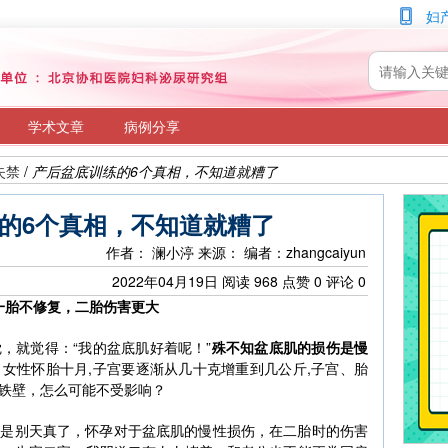
妇
学术文章
病例分享
失禁
/
产后盆底训练的6个真相，不知道就糟了
的6个真相，不知道就糟了
作者： 澜小渟
来源：
编者：zhangcaiyun
2022年04月19日
阅读
968
点赞
0
评论
0
一胎不修复，二胎伤害更大
，就觉得：“我的盆底肌好着呢！”
殊不知盆底肌的损伤是慢
女性怀胎十月,子宫要逐渐从几十克增重到几公斤,子宫、胎
铁壁，怎么可能不受影响？
还是别天真了，怀孕对于盆底肌的慢性损伤，在二胎时的伤害