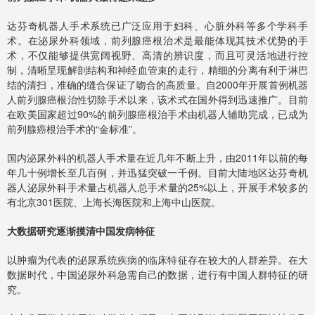
达芬奇机器人手术系统已广泛应用于妇科、心脏外科等多个学科手
术。在泌尿外科领域，前列腺癌根治术是最能体现其技术优势的手
术，不仅能够提供宽阔视野、高清的辨识度，而且可灵活地进行控
制，清晰呈现解剖结构和神经血管束的走行，精细的分离有利于淋巴
结的清扫，准确的缝合保证了吻合的高质量。自2000年开展首例机器
人前列腺癌根治性切除手术以来，该术式在国外得到迅速推广。目前
在欧美国家超过90%的前列腺癌根治手术由机器人辅助完成，已成为
前列腺癌根治手术的“金标准”。
国内泌尿外科的机器人手术量在近几年不断上升，由2011年以前的每
年几十例增长至几百例，并迅猛突破一千例。目前大陆地区达芬奇机
器人泌尿外科手术量占机器人总手术量的25%以上，开展手术较多的
有北京301医院、上海长海医院和上海中山医院。
大数据研究逐渐摸清中国发病特征
以肿瘤为代表的泌尿系统疾病的临床特征存在较大的人群差异。在大
数据时代，中国泌尿外科急需自己的数据，进行有中国人群特征的研
究。