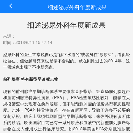
细述泌尿外科年度新成果
细述泌尿外科年度新成果
来源：
时间：2018/6/11 15:47:14
泌尿外科的医生常常说自己是“修下水道的”或者身在“尿尿科”，看似轻
松自在，但做起研究来也是毫不含糊的。就在刚刚过去的2014年，这
一领域也出现了不少新亮点。
前列腺癌 将有新型早诊标志物
现有的前列腺癌早期诊断体系主要依靠直肠指诊、经直肠前列腺超声
和血前列腺癌特异性抗原（PSA）。PSA检查敏感性较好，能够在大
规模筛查中发现潜在前列腺癌，但不能预测肿瘤的侵袭类型和恶性程
度。此外，PSA的特异性较差，存在诊断盲区，导致了许多不必要的
穿刺活检。临床上亟须找到新型的早期诊断指标，来弥补现有诊断体
系的缺陷。欧美国家目前已有一系列尿液和血液中的新型前列腺癌标
志物在投入使用或进行临床研究。如2012年美国FDA分别批准尿液