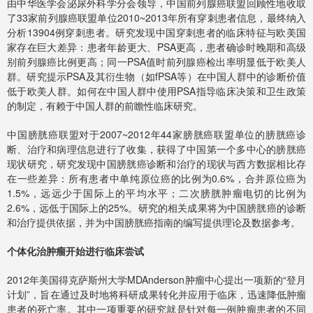
由中华医学会泌尿外科学分会领导，中国前列腺癌联盟回顾性地收取
了33家前列腺癌联盟单位2010~2013年所有穿刺患者信息，最终纳入
分析13904例穿刺患者。研究发现中国穿刺患者的临床特征与欧美国
家存在巨大差异：患者年龄更大、PSA更高，患者确诊时晚期和高级
别前列腺癌比例更高；同一PSA值时前列腺癌检出率明显低于欧美人
群。研究提示PSA及其衍生物（如fPSA等）在中国人群中的诊断价值
低于欧美人群。如何在中国人群中使用PSA指导临床决策和卫生政策
的制定，有赖于中国人群的前瞻性临床研究。
中国膀胱癌联盟对于2007~2012年44家膀胱癌联盟单位的膀胱癌诊
断、治疗和病理信息进行了收集，获得了中国第一个多中心的膀胱癌
现状研究，研究发现中国膀胱癌诊断和治疗的现状与西方数据相比存
在一些差异：所有患者中单纯原位癌的比例为0.6%，合并原位癌为
1.5%，远远少于国际上的平均水平；二次膀胱肿瘤电切的比例为
2.6%，远低于国际上的25%。研究的相关成果将为中国膀胱癌的诊断
和治疗提供依据，并为中国膀胱癌指南的编写提供理论及数据参考。
个体化治肿瘤开始进行临床尝试
2012年美国得克萨斯州大学MDAnderson肿瘤中心提出一项新的“登月
计划”，旨在通过及时地将科研成果转化并应用于临床，迅速降低肿瘤
患者的死亡率。其中一项重要的研究就是针对每一例肿瘤患者的不同