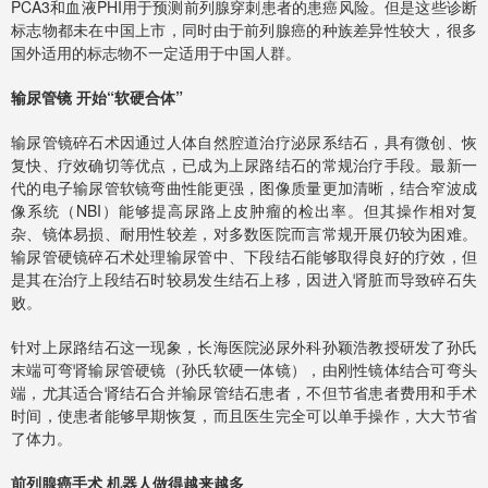
PCA3和血液PHI用于预测前列腺穿刺患者的患癌风险。但是这些诊断
标志物都未在中国上市，同时由于前列腺癌的种族差异性较大，很多
国外适用的标志物不一定适用于中国人群。
输尿管镜 开始“软硬合体”
输尿管镜碎石术因通过人体自然腔道治疗泌尿系结石，具有微创、恢
复快、疗效确切等优点，已成为上尿路结石的常规治疗手段。最新一
代的电子输尿管软镜弯曲性能更强，图像质量更加清晰，结合窄波成
像系统（NBI）能够提高尿路上皮肿瘤的检出率。但其操作相对复
杂、镜体易损、耐用性较差，对多数医院而言常规开展仍较为困难。
输尿管硬镜碎石术处理输尿管中、下段结石能够取得良好的疗效，但
是其在治疗上段结石时较易发生结石上移，因进入肾脏而导致碎石失
败。
针对上尿路结石这一现象，长海医院泌尿外科孙颖浩教授研发了孙氏
末端可弯肾输尿管硬镜（孙氏软硬一体镜），由刚性镜体结合可弯头
端，尤其适合肾结石合并输尿管结石患者，不但节省患者费用和手术
时间，使患者能够早期恢复，而且医生完全可以单手操作，大大节省
了体力。
前列腺癌手术 机器人做得越来越多