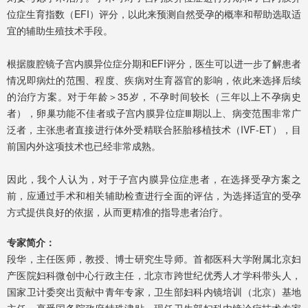
位症生育指数（EFI）评分，以此来预测自然受孕的概率和帮助选取适
宜的辅助生殖技术手段。
根据腹腔镜子宫内膜异位症分期和EFI评分，医生可以进一步了解患者
情况即病灶的范围、程度、疾病对生育器官的影响，依此来选择后续
的治疗方案。对于年龄＞35岁，不孕时间较长（三年以上不孕病史
者），卵巢功能不佳者或子宫内膜异位症Ⅲ期以上、病变范围非常广
泛者，主张患者直接进行体外受精联合胚胎移植技术（IVF-ET），目
前国内外这项技术也已经非常成熟。
因此，我个人认为，对于子宫内膜异位症患者，在选择受孕方案之
前，应通过手术和相关辅助检查进行全面的评估，为选择适宜的受孕
方式提供良好的依据，从而更精准的指导患者治疗。
专家简介：
段华，主任医师，教授、博士研究生导师。首都医科大学附属北京妇
产医院妇科微创中心行政主任，北京市跨世纪优秀人才学科带头人，
国家卫计委突出贡献中青年专家，卫生部妇科内镜培训（北京）基地
主任，享受国务院政府特殊津贴。现任卫生部妇科内镜诊疗技术专家