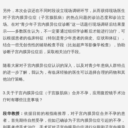
另外，本次会议还在不同时段设立现场调研环节，从而获得现场医生
对子宫内膜异位症（子宫腺肌病）的热点问题的诊治态度和诊治立
场。在对“青少年子宫内膜异位症诊断”这一话题行现场调研后结果显
示——多数医生认为，不一定要通过组织学诊断后才能进行治疗，可
以根据患者的临床特征（特别是青少年患者的病史、症状和体征），
结合一些无创伤性的辅助检查手段（比如超声等影像学检查），协助
诊断子宫内膜异位症后，采取相关治疗手段。
随着大家对子宫内膜异位症认识的深入，以及对青少年患病人群特点
的进一步了解，我认为，有临床经验的医生可以选择合理的药物和其
他治疗策略。
3.关于子宫内膜异位症（子宫腺肌病）合并不孕，应用腹腔镜手术治
疗时有哪些注意事项？
段华教授：
依据目前的相指南推荐，对子宫内膜异症合并不孕的患
者，首先期待自然受孕，但如已确诊为子宫内膜异位症引起的不孕，
则要考虑手术治疗。手术可对子宫内膜异位症进行分期和子宫内膜异