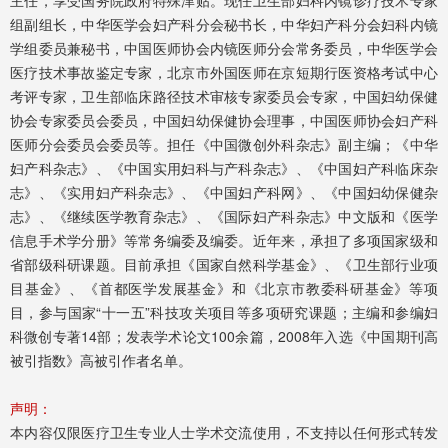
组副组长，中华医学会妇产科分会秘书长，中华妇产科分会妇科内镜
学组委员兼秘书，中国医师协会内镜医师分会常务委员，中华医学会
医疗技术事故鉴定专家，北京市外国医师在京短期行医资格考试中心
考评专家，卫生部临床路径技术审核专家委员会专家，中国妇幼保健
协会专家委员会委员，中国妇幼保健协会理事，中国医师协会妇产科
医师分会委员会委员等。担任《中国微创外科杂志》副主编；《中华
妇产科杂志》、《中国实用妇科与产科杂志》、《中国妇产科临床杂
志》、《实用妇产科杂志》、《中国妇产科网》、《中国妇幼保健杂
志》、《继续医学教育杂志》、《国际妇产科杂志》中文版和《医学
信息手术学分册》等常务编委及编委。近年来，承担了多项国家级和
省部级科研课题。目前承担《国家自然科学基金》、《卫生部行业项
目基金》、《首都医学发展基金》和《北京市教委科研基金》等项
目，参与国家“十一五”科技攻关项目等多项研究课题；主编和参编妇
科微创专著14部；发表学术论文100余篇，2008年入选《中国期刊高
被引指数》高被引作者名单。
声明：
本内容仅限医疗卫生专业人士学术交流使用，不支持以任何形式转发