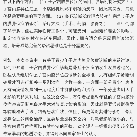
在以下两个方面：（1）子宫内膜异位症的病因、发病机制研究方面：
子宫内膜异位症是一个病因机制尚不明确的疾病，因此其病因、病机
仍是需要明确的重要方面。（2）临床诊断治疗理念转变与完善：子宫
内膜异位症的诊断、治疗方法（手术、药物、影像等）——医生们都
了然于胸，但在实际临床工作中，可能受到一些因素和理念的影响，
制定治疗策略时存在诸多困惑。因此，拥有适合临床应用的诊治流
程、培养成熟完善的诊治思维也是十分需要的。
例如，本次会议中，有关于青少年子宫内膜异位症诊断的主题讨论。
我们都知道，子宫内膜异位症诊断是滞后于疾病的发生发展过程的。
以往认为组织学是子宫内膜异位症诊断的金标准，只有组织学诊断明
确后才可进行相关一系列治疗，这样一来，一方面一部分青少年患者
只有当病情发展到一定程度后才能被诊断和治疗，一部分患者则因手
术影响其卵巢功能。在这次会议中，有学者提倡对年轻的子宫内膜异
位症患者要避免多次手术对卵巢功能的影响。因此就需要通过影像学
等辅助检查手段，结合患者症状、体征、病史等对其进行诊断，然后
选择合适的药物治疗，且要尽量选择安全的、对患者影响较小的、对
子宫内膜异位症可以有效控制的药物。这个观点一经提出便引起全场
专家学者的热烈讨论，并得到不同国家医生的认可。