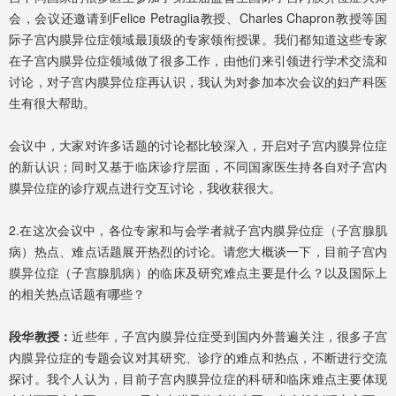
会，会议还邀请到Felice Petraglia教授、Charles Chapron教授等国
际子宫内膜异位症领域最顶级的专家领衔授课。我们都知道这些专家
在子宫内膜异位症领域做了很多工作，由他们来引领进行学术交流和
讨论，对子宫内膜异位症再认识，我认为对参加本次会议的妇产科医
生有很大帮助。
会议中，大家对许多话题的讨论都比较深入，开启对子宫内膜异位症
的新认识；同时又基于临床诊疗层面，不同国家医生持各自对子宫内
膜异位症的诊疗观点进行交互讨论，我收获很大。
2.在这次会议中，各位专家和与会学者就子宫内膜异位症（子宫腺肌
病）热点、难点话题展开热烈的讨论。请您大概谈一下，目前子宫内
膜异位症（子宫腺肌病）的临床及研究难点主要是什么？以及国际上
的相关热点话题有哪些？
段华教授：
近些年，子宫内膜异位症受到国内外普遍关注，很多子宫
内膜异位症的专题会议对其研究、诊疗的难点和热点，不断进行交流
探讨。我个人认为，目前子宫内膜异位症的科研和临床难点主要体现